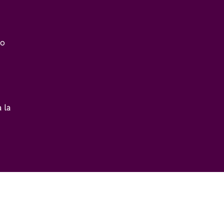
do
 la