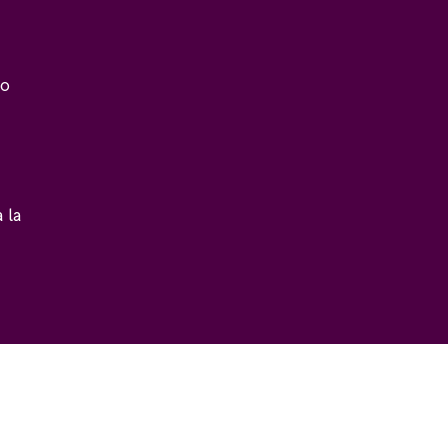
do
 la