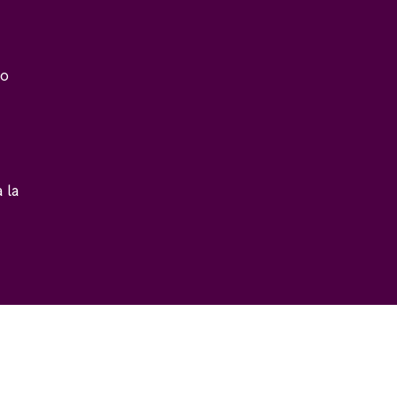
do
 la