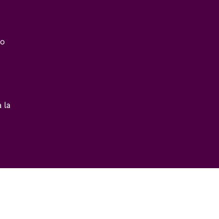
do
 la