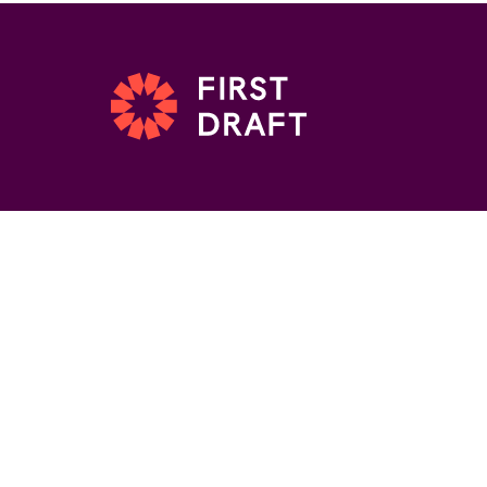
A menos que se indique otra cosa, el conteni
de este sitio-web está disponible bajo la
Licencia Creative Commons Attribution 4.0
International (
CC BY 4.0
). Esta licencia le
permite utilizar los materiales si usted
da el
apropiado reconocimiento
, ofrece un enlace a
licencia e
indica si se han realizado cambios
.