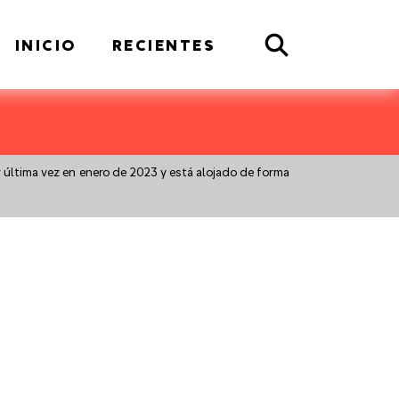
Search
INICIO
RECIENTES
r última vez en enero de 2023 y está alojado de forma