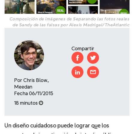
Composición de imágenes de
Separando las fotos reales
de Sandy de las falsas
por Alexis Madrigal/TheAtlantic
Compartir
Por
Chris Blow
,
Meedan
Fecha 06/11/2015
18 minutos
Un diseño cuidadoso puede lograr que los