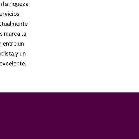
n la riqueza
ervicios
actualmente
s marca la
a entre un
dista y un
 excelente.