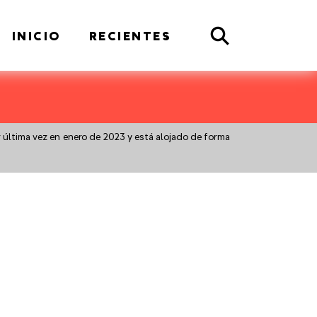
Search
INICIO
RECIENTES
r última vez en enero de 2023 y está alojado de forma