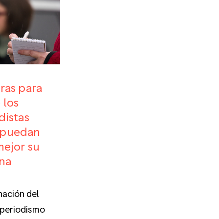
ras para
 los
distas
 puedan
mejor su
na
ación del
 periodismo