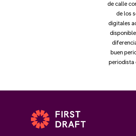
de calle co
de los s
digitales 
disponible
diferenci
buen perio
periodista